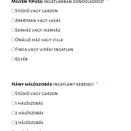
Milyen típusú
ingatlanban gondolkodsz?
Stúdió vagy garzon
Apartman vagy lakás
Sorház vagy ikerház
Önálló ház vagy villa
Finca vagy vidéki ingatlan
Egyéb
Hány hálószobás
ingatlant keresel?
Stúdió vagy garzon
1 hálószobás
2 hálószobás
3 hálószobás